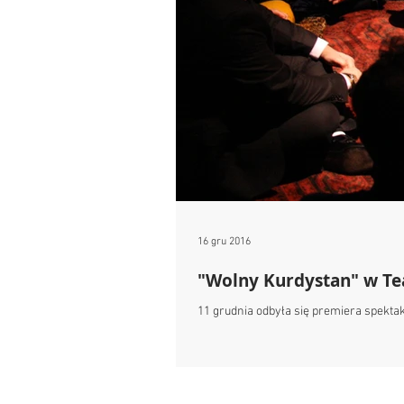
16 gru 2016
"Wolny Kurdystan" w Te
11 grudnia odbyła się premiera spekt