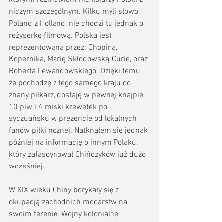
niczym szczególnym. Kilku myli słowo 
Poland z Holland, nie chodzi tu jednak o 
reżyserkę filmową. Polska jest 
reprezentowana przez: Chopina, 
Kopernika, Marię Skłodowską-Curie, oraz 
Roberta Lewandowskiego. Dzięki temu, 
że pochodzę z tego samego kraju co 
znany piłkarz, dostaję w pewnej knajpie 
10 piw i 4 miski krewetek po 
syczuańsku w prezencie od lokalnych 
fanów piłki nożnej. Natknąłem się jednak 
później na informację o innym Polaku, 
który zafascynował Chińczyków już dużo 
wcześniej.
W XIX wieku Chiny borykały się z 
okupacją zachodnich mocarstw na 
swoim terenie. Wojny kolonialne 