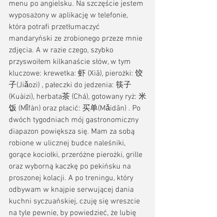
menu po angielsku. Na szczęście jestem 
wyposażony w aplikację w telefonie, 
która potrafi przetłumaczyć 
mandaryński ze zrobionego przeze mnie 
zdjęcia. A w razie czego, szybko 
przyswoiłem kilkanaście słów, w tym 
kluczowe: krewetka: 虾 (Xiā), pierożki: 饺
子(Jiǎozi) , pałeczki do jedzenia: 筷子 
(Kuàizi), herbata茶 (Chá), gotowany ryż: 米
饭 (Mǐfàn) oraz płacić: 买单(Mǎidān) . Po 
dwóch tygodniach mój gastronomiczny 
diapazon powiększa się. Mam za sobą 
robione w ulicznej budce naleśniki, 
gorące kociołki, przeróżne pierożki, grille 
oraz wyborną kaczkę po pekińsku na 
proszonej kolacji. A po treningu, który 
odbywam w knajpie serwującej dania 
kuchni syczuańskiej, czuję się wreszcie 
na tyle pewnie, by powiedzieć, że lubię 