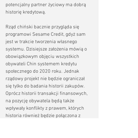
potencjalny partner życiowy ma dobrą 
historię kredytową.
Rząd chiński bacznie przygląda się 
programowi Sesame Credit, gdyż sam 
jest w trakcie tworzenia własnego 
systemu. Dzisiejsze założenia mówią o 
obowiązkowym objęciu wszystkich 
obywateli Chin systemem kredytu 
społecznego do 2020 roku. Jednak 
rządowy projekt nie będzie ograniczał 
się tylko do badania historii zakupów. 
Oprócz historii transakcji finansowych, 
na pozycję obywatela będą także 
wpływały konflikty z prawem, których 
historia również będzie połączona z 
naszym profilem. Dokładna stratyfikacja 
będzie przeprowadzana na podstawie 
zarówno aktywności cyfrowej, jak 