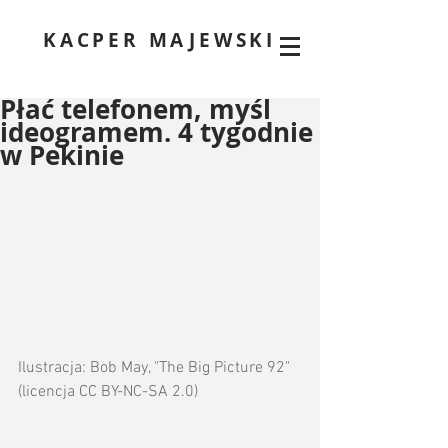
KACPER MAJEWSKI
Płać telefonem, myśl
ideogramem. 4 tygodnie
w Pekinie
Ilustracja: Bob May, "The Big Picture 92" 
(licencja CC BY-NC-SA 2.0)