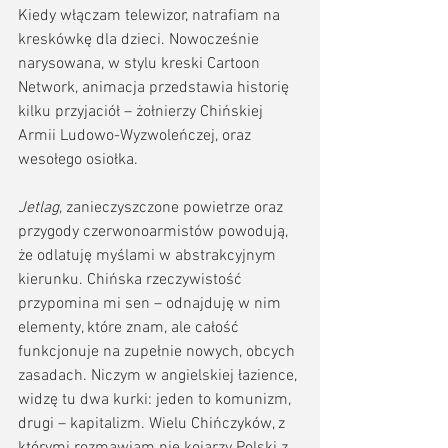
Kiedy włączam telewizor, natrafiam na 
kreskówkę dla dzieci. Nowocześnie 
narysowana, w stylu kreski Cartoon 
Network, animacja przedstawia historię 
kilku przyjaciół – żołnierzy Chińskiej 
Armii Ludowo-Wyzwoleńczej, oraz 
wesołego osiołka.
Jetlag
, zanieczyszczone powietrze oraz 
przygody czerwonoarmistów powodują, 
że odlatuję myślami w abstrakcyjnym 
kierunku. Chińska rzeczywistość 
przypomina mi sen – odnajduję w nim 
elementy, które znam, ale całość 
funkcjonuje na zupełnie nowych, obcych 
zasadach. Niczym w angielskiej łazience, 
widzę tu dwa kurki: jeden to komunizm, 
drugi – kapitalizm. Wielu Chińczyków, z 
którymi rozmawiam nie kojarzy Polski z 