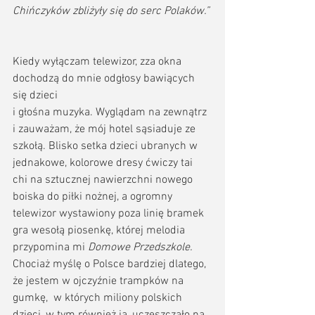
Chińczyków zbliżyły się do serc Polaków.”
Kiedy wyłączam telewizor, zza okna 
dochodzą do mnie odgłosy bawiących 
się dzieci 
i głośna muzyka. Wyglądam na zewnątrz 
i zauważam, że mój hotel sąsiaduje ze 
szkołą. Blisko setka dzieci ubranych w 
jednakowe, kolorowe dresy ćwiczy tai 
chi na sztucznej nawierzchni nowego 
boiska do piłki nożnej, a ogromny 
telewizor wystawiony poza linię bramek 
gra wesołą piosenkę, której melodia 
przypomina mi 
Domowe Przedszkole. 
Chociaż myślę o Polsce bardziej dlatego, 
że jestem w ojczyźnie trampków na 
gumkę,  w których miliony polskich 
dzieci, w tym również ja, uczęszczało na 