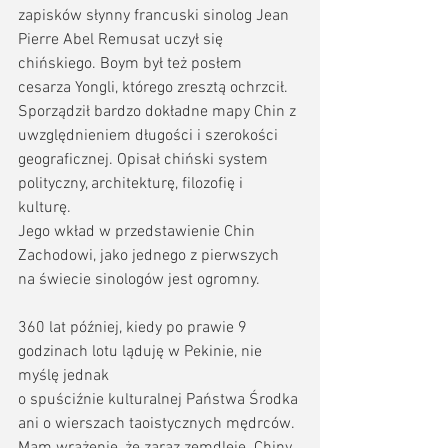
zapisków słynny francuski sinolog Jean 
Pierre Abel Remusat uczył się 
chińskiego. Boym był też posłem 
cesarza Yongli, którego zresztą ochrzcił. 
Sporządził bardzo dokładne mapy Chin z 
uwzględnieniem długości i szerokości 
geograficznej. Opisał chiński system 
polityczny, architekturę, filozofię i 
kulturę. 
Jego wkład w przedstawienie Chin 
Zachodowi, jako jednego z pierwszych 
na świecie sinologów jest ogromny.
360 lat później, kiedy po prawie 9 
godzinach lotu ląduję w Pekinie, nie 
myślę jednak
o spuściźnie kulturalnej Państwa Środka 
ani o wierszach taoistycznych mędrców. 
Mam wrażenie, że zaraz zemdleję. Chiny 