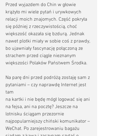
Przed wyjazdem do Chin w głowie 
krążyło mi wiele pytań i urywkowych 
relacji moich znajomych. Część pokryła 
się później z rzeczywistością, choć 
większość okazała się bzdurą. Jednak 
nawet plotki miały w sobie coś z prawdy, 
bo ujawniały fascynację połączoną ze 
strachem przed ciągle nieznanym 
większości Polaków Państwem Środka. 
Na parę dni przed podróżą zostaję sam z 
pytaniami – czy naprawdę Internet jest 
tam 
na kartki i nie będę mógł logować się ani 
na fejsa, ani na pocztę? Jeszcze na 
lotnisku ściągam przezornie 
najpopularniejszy chiński komunikator – 
WeChat. Po zarejestrowaniu bagażu 
siadam z kawą i zaczynam czytać o 