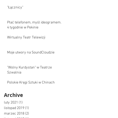
"Łącznicy"
Płać telefonem, myśl ideogramem.
4 tygodnie w Pekinie
Wirtualny Teatr Telewizji
Moje utwory na SoundCloudzie
"Wolny Kurdystan" w Teatrze
Szwalnia
Polskie Kręgi Sztuki w Chinach
Archive
luty 2021
(1)
1 post
listopad 2019
(1)
1 post
marzec 2018
(2)
2 posty