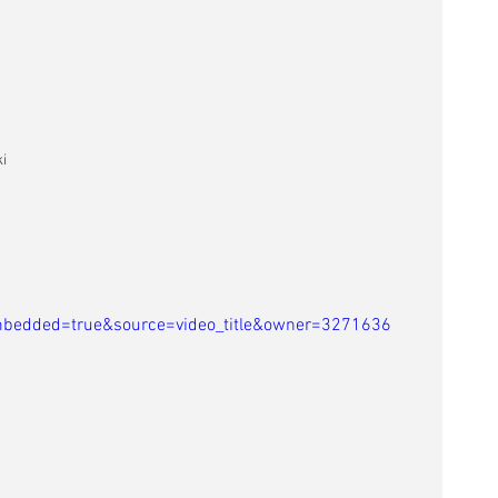
i
bedded=true&source=video_title&owner=3271636